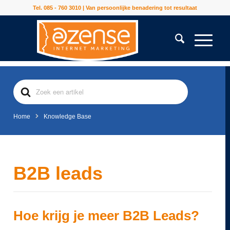
Tel. 085 - 760 3010 | Van persoonlijke benadering tot resultaat
Search
For
Home
Knowledge Base
B2B leads
Hoe krijg je meer B2B Leads?