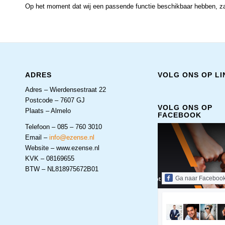
Op het moment dat wij een passende functie beschikbaar hebben, za
ADRES
VOLG ONS OP LI
Adres – Wierdensestraat 22
Postcode – 7607 GJ
VOLG ONS OP
Plaats – Almelo
FACEBOOK
Telefoon – 085 – 760 3010
Email –
info@ezense.nl
Website – www.ezense.nl
KVK – 08169655
BTW – NL818975672B01
Ga naar Faceboo