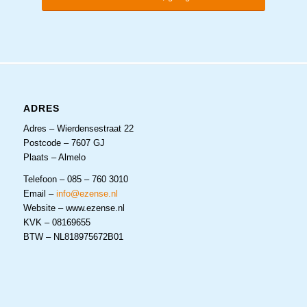
ADRES
Adres – Wierdensestraat 22
Postcode – 7607 GJ
Plaats – Almelo
Telefoon – 085 – 760 3010
Email –
info@ezense.nl
Website – www.ezense.nl
KVK – 08169655
BTW – NL818975672B01