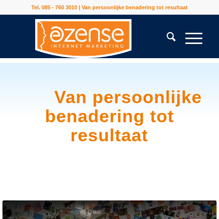
Tel. 085 - 760 3010 | Van persoonlijke benadering tot resultaat
Van persoonlijke
benadering tot
resultaat