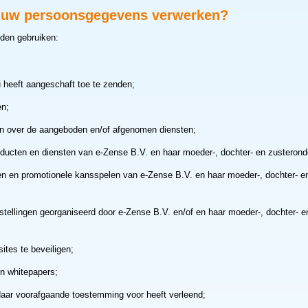
V. uw persoonsgegevens verwerken?
den gebruiken:
 heeft aangeschaft toe te zenden;
en;
en over de aangeboden en/of afgenomen diensten;
roducten en diensten van e-Zense B.V. en haar moeder-, dochter- en zusteron
gen en promotionele kansspelen van e-Zense B.V. en haar moeder-, dochter- e
tellingen georganiseerd door e-Zense B.V. en/of en haar moeder-, dochter- e
ites te beveiligen;
en whitepapers;
 daar voorafgaande toestemming voor heeft verleend;