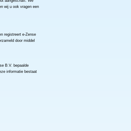
ebt aangeschaft. We
len wij u ook vragen een
n registreert e-Zense
erzameld door middel
nse B.V. bepaalde
eze informatie bestaat