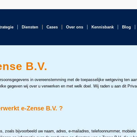
trategie
Diensten
Cases
Over ons
Kennisbank
Blog
ense B.V.
persoonsgegevens in overeenstemming met de toepasselijke wetgeving ten aa
elke gegeven wij over u verwerken en met welk doel. Wij raden u aan dit Priv
rwerkt e-Zense B.V. ?
ns, zoals bijvoorbeeld uw naam, adres, e-mailadres, telefoonnummer, mobiel