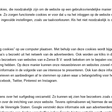
kies, die noodzakelijk zijn om de website op een gebruiksvriendelijke manier
site. Zo zorgen functionele cookies er voor dat u na het inloggen op de website 
 ingevulde instellingen, zoals uw taalvoorkeuren. Als het niet noodzakelijk 
g cookies” op uw computer plaatsen. Met behulp van deze cookies wordt bij
a’s u bezoekt uit het netwerk van de adverteerders. Ook worden uw kliks in d
n bezoekers van websites van e-Zense B.V. wordt bekeken om te bepalen voo
ling hebben. Op deze manier kunnen onze nieuwsbrieven en websites zoveel 
informatie in de volgorde van uw interesse te presenteren. Ook kan deze info
rieven en aanbiedingen af te stemmen op zaken waar u belangstelling voor h
ebook, Twitter, Pinterest en Instagram.
ns over het surfgedrag verzameld. Zo kunnen wij zien hoe bezoekers zoals 
 over de inrichting van onze website. Tevens optimaliseren wij hiermee de we
de Verenigde Staten. Google verstrekt deze informatie ook aan adverteerders