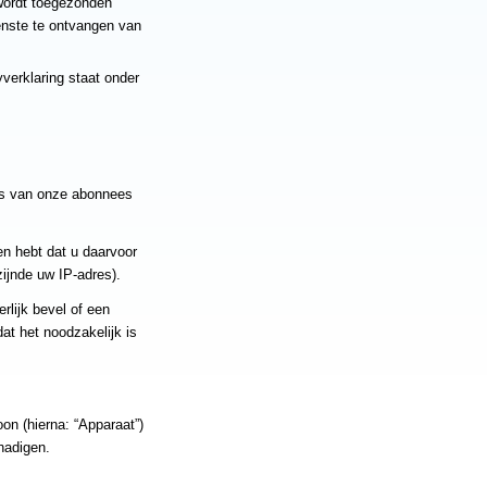
 wordt toegezonden
enste te ontvangen van
verklaring staat onder
ens van onze abonnees
n hebt dat u daarvoor
ijnde uw IP-adres).
rlijk bevel of een
dat het noodzakelijk is
oon (hierna: “Apparaat”)
hadigen.