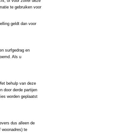
cht, of voor zover deze
matie te gebruiken voor
elling geldt dan voor
en surfgedrag en
noemd. Als u
 Met behulp van deze
 door derde partijen
kies worden geplaatst
evers dus alleen de
f woonadres) te