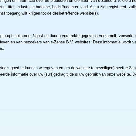
lingen en informatie over de producten en diensten van e-Zense B.V. die u h
, titel, industriële branche, bedrijf/naam en land. Als u zich registreert, zul
t toegang wilt krijgen tot de desbetreffende website(s).
g te optimaliseren. Naast de door u verstrekte gegevens verzamelt, verwerkt e
ieven en van bezoekers van e-Zense B.V. websites. Deze informatie wordt v
es.
gina’s goed te kunnen weergeven en om de website te beveiligen) heeft e-Ze
erde informatie over uw (surf)gedrag tijdens uw gebruik van onze website. D