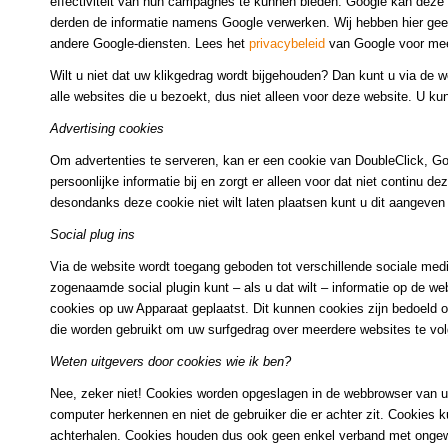
effectiviteit van hun campagnes te kunnen bieden. Google kan deze in
derden de informatie namens Google verwerken. Wij hebben hier geen
andere Google-diensten. Lees het
privacybeleid
van Google voor meer
Wilt u niet dat uw klikgedrag wordt bijgehouden? Dan kunt u via de
alle websites die u bezoekt, dus niet alleen voor deze website. U ku
Advertising cookies
Om advertenties te serveren, kan er een cookie van DoubleClick, Go
persoonlijke informatie bij en zorgt er alleen voor dat niet continu 
desondanks deze cookie niet wilt laten plaatsen kunt u dit aangeve
Social plug ins
Via de website wordt toegang geboden tot verschillende sociale med
zogenaamde social plugin kunt – als u dat wilt – informatie op de 
cookies op uw Apparaat geplaatst. Dit kunnen cookies zijn bedoeld 
die worden gebruikt om uw surfgedrag over meerdere websites te vol
Weten uitgevers door cookies wie ik ben?
Nee, zeker niet! Cookies worden opgeslagen in de webbrowser van uw
computer herkennen en niet de gebruiker die er achter zit. Cookies 
achterhalen. Cookies houden dus ook geen enkel verband met ongew