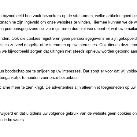
n bijvoorbeeld hoe vaak bezoekers op de site komen, welke artikelen goed g
kmachine zijn ingevuld om onze websites te vinden. Hiermee kunnen we de w
en persoonsgegevens op. Ze registreren dus niet wie u bent of wat uw emailad
einden. Ook die cookies registreren geen persoonsgegevens en zijn gekoppeld
bsites zo veel mogelijk af te stemmen op uw interesses. Ook dienen deze co
n we bijvoorbeeld zorgen dat uitingen niet steeds opnieuw worden getoond aan
un boodschap toe te snijden op uw interesses. Dat zorgt er voor dat wij vol
toegankelijk te houden voor onze bezoekers.
clame meer te zien krijgt. De advertenties zijn alleen niet toegesneden op uw
rwijderd en dat u tijdens uw volgende gebruik van de website geen cookies on
lende browsers: