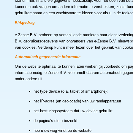
faxnummer, financiële gegevens noodzakelijk voor het doen van beta
kunnen u ook vragen om andere informatie te verstrekken, zoals functie
gebruikersnaam en een wachtwoord te kiezen voor als u in de toekoms
Klikgedrag
e-Zense B.V. probeert op verschillende manieren haar dienstverlenin
B.V. gebruikersgegevens van ontvangers van e-Zense B.V. nieuwsbr
van cookies. Verderop kunt u meer lezen over het gebruik van cooki
Automatisch gegeneerde informatie
Om de website optimaal te kunnen laten werken (bijvoorbeeld om pa
informatie nodig. e-Zense B.V. verzamelt daarom automatisch gegene
onder andere uit:
het type device (o.a. tablet of smartphone);
het IP-adres (en geolocatie) van uw randapparatuur
het besturingssysteem dat uw device gebruikt
de pagina’s die u bezoekt
hoe u uw weg vindt op de website.