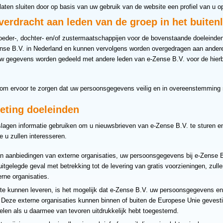
ten sluiten door op basis van uw gebruik van de website een profiel van u op 
erdracht aan leden van de groep in het buiten
der-, dochter- en/of zustermaatschappijen voor de bovenstaande doeleinde
se B.V. in Nederland en kunnen vervolgens worden overgedragen aan andere
w gegevens worden gedeeld met andere leden van e-Zense B.V. voor de hie
jn om ervoor te zorgen dat uw persoonsgegevens veilig en in overeenstemming
eting doeleinden
geslagen informatie gebruiken om u nieuwsbrieven van e-Zense B.V. te sturen 
 u zullen interesseren.
n aanbiedingen van externe organisaties, uw persoonsgegevens bij e-Zense B.
itgelegde geval met betrekking tot de levering van gratis voorzieningen, zull
rne organisaties.
te kunnen leveren, is het mogelijk dat e-Zense B.V. uw persoonsgegevens en/
. Deze externe organisaties kunnen binnen of buiten de Europese Unie gevesti
len als u daarmee van tevoren uitdrukkelijk hebt toegestemd.