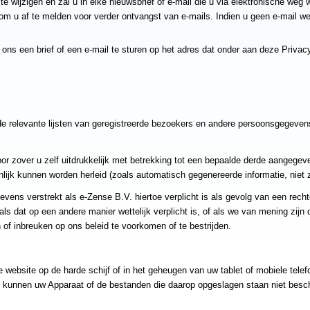
 te wijzigen en zal u in elke nieuwsbrief of e-mail die u via elektronische weg
om u af te melden voor verder ontvangst van e-mails. Indien u geen e-mail w
ns een brief of een e-mail te sturen op het adres dat onder aan deze Privacy
n de relevante lijsten van geregistreerde bezoekers en andere persoonsgegev
 zover u zelf uitdrukkelijk met betrekking tot een bepaalde derde aangegeve
lijk kunnen worden herleid (zoals automatisch gegenereerde informatie, niet z
ens verstrekt als e-Zense B.V. hiertoe verplicht is als gevolg van een rechte
ls dat op een andere manier wettelijk verplicht is, of als we van mening zijn 
n of inbreuken op ons beleid te voorkomen of te bestrijden.
de website op de harde schijf of in het geheugen van uw tablet of mobiele telef
, kunnen uw Apparaat of de bestanden die daarop opgeslagen staan niet besc