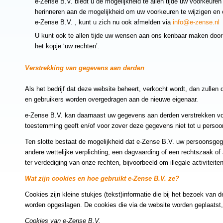
e-Zense B.V. biedt u de mogelijkheid te allen tijde uw voorkeuren
herinneren aan de mogelijkheid om uw voorkeuren te wijzigen en 
e-Zense B.V. , kunt u zich nu ook afmelden via
info@e-zense.nl
U kunt ook te allen tijde uw wensen aan ons kenbaar maken door o
het kopje ‘uw rechten’.
Verstrekking van gegevens aan derden
Als het bedrijf dat deze website beheert, verkocht wordt, dan zulle
en gebruikers worden overgedragen aan de nieuwe eigenaar.
e-Zense B.V. kan daarnaast uw gegevens aan derden verstrekken voor
toestemming geeft en/of voor zover deze gegevens niet tot u persoon
Ten slotte bestaat de mogelijkheid dat e-Zense B.V. uw persoonsgegev
andere wettelijke verplichting, een dagvaarding of een rechtszaak of a
ter verdediging van onze rechten, bijvoorbeeld om illegale activiteite
Wat zijn cookies en hoe gebruikt e-Zense B.V. ze?
Cookies zijn kleine stukjes (tekst)informatie die bij het bezoek van 
worden opgeslagen. De cookies die via de website worden geplaatst
Cookies van e-Zense B.V.