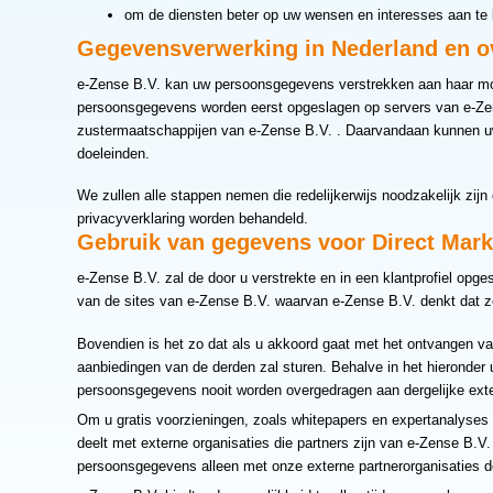
om de diensten beter op uw wensen en interesses aan te la
Gegevensverwerking in Nederland en ov
e-Zense B.V. kan uw persoonsgegevens verstrekken aan haar moe
persoonsgegevens worden eerst opgeslagen op servers van e-Zen
zustermaatschappijen van e-Zense B.V. . Daarvandaan kunnen u
doeleinden.
We zullen alle stappen nemen die redelijkerwijs noodzakelijk zi
privacyverklaring worden behandeld.
Gebruik van gegevens voor Direct Mark
e-Zense B.V. zal de door u verstrekte en in een klantprofiel op
van de sites van e-Zense B.V. waarvan e-Zense B.V. denkt dat ze
Bovendien is het zo dat als u akkoord gaat met het ontvangen va
aanbiedingen van de derden zal sturen. Behalve in het hieronder u
persoonsgegevens nooit worden overgedragen aan dergelijke exte
Om u gratis voorzieningen, zoals whitepapers en expertanalyses 
deelt met externe organisaties die partners zijn van e-Zense B.V
persoonsgegevens alleen met onze externe partnerorganisaties de