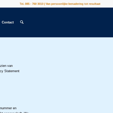
Tel. 085 - 760 3010 | Van persoonlijke benadering tot resultaat
Contact
nzien van
acy Statement
e nummer en