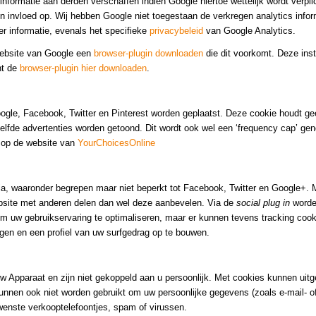
formatie aan derden verschaffen indien Google hiertoe wettelijk wordt verpli
 invloed op. Wij hebben Google niet toegestaan de verkregen analytics infor
 informatie, evenals het specifieke
privacybeleid
van Google Analytics.
 website van Google een
browser-plugin downloaden
die dit voorkomt. Deze inst
nt de
browser-plugin hier downloaden
.
ogle, Facebook, Twitter en Pinterest worden geplaatst. Deze cookie houdt ge
dezelfde advertenties worden getoond. Dit wordt ook wel een ‘frequency cap’ ge
n op de website van
YourChoicesOnline
ia, waaronder begrepen maar niet beperkt tot Facebook, Twitter en Google+.
website met anderen delen dan wel deze aanbevelen. Via de
social plug in
worden
om uw gebruikservaring te optimaliseren, maar er kunnen tevens tracking coo
gen en een profiel van uw surfgedrag op te bouwen.
 Apparaat en zijn niet gekoppeld aan u persoonlijk. Met cookies kunnen uitg
kunnen ook niet worden gebruikt om uw persoonlijke gegevens (zoals e-mail- o
enste verkooptelefoontjes, spam of virussen.