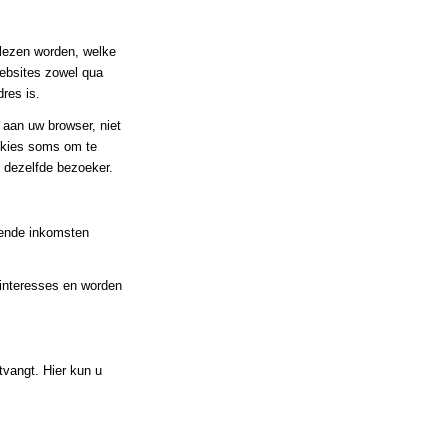
elezen worden, welke
ebsites zowel qua
res is.
 aan uw browser, niet
okies soms om te
 dezelfde bezoeker.
doende inkomsten
 interesses en worden
tvangt. Hier kun u