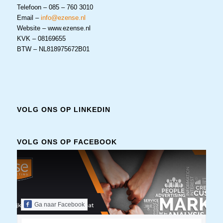
Telefoon – 085 – 760 3010
Email –
info@ezense.nl
Website – www.ezense.nl
KVK – 08169655
BTW – NL818975672B01
VOLG ONS OP LINKEDIN
VOLG ONS OP FACEBOOK
Ga naar Facebook