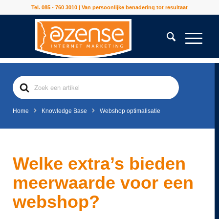
Tel. 085 - 760 3010 | Van persoonlijke benadering tot resultaat
Search
For
Home
Knowledge Base
Webshop optimalisatie
Welke extra’s bieden
meerwaarde voor een
webshop?