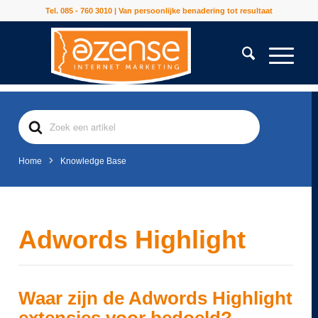
Tel. 085 - 760 3010 | Van persoonlijke benadering tot resultaat
Search
For
Home
Knowledge Base
Adwords Highlight
Waar zijn de Adwords Highlight