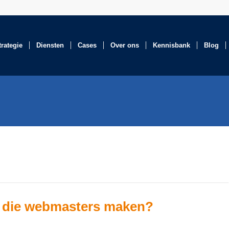
trategie
Diensten
Cases
Over ons
Kennisbank
Blog
n die webmasters maken?