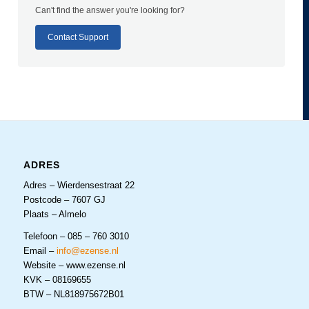
Can't find the answer you're looking for?
Contact Support
ADRES
Adres – Wierdensestraat 22
Postcode – 7607 GJ
Plaats – Almelo
Telefoon – 085 – 760 3010
Email –
info@ezense.nl
Website – www.ezense.nl
KVK – 08169655
BTW – NL818975672B01