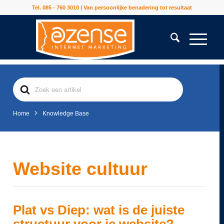
Tel. 085 - 760 3010 | Van persoonlijke benadering tot resultaat
Search
For
Home
Knowledge Base
Website cultuur
Plat vs Diep: wat is de juiste