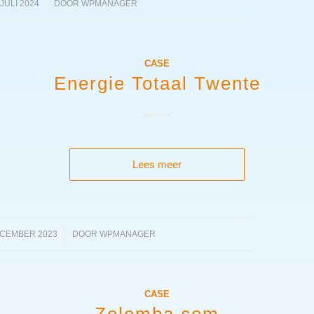
 JULI 2024
/
DOOR
WPMANAGER
CASE
Energie Totaal Twente
Lees meer
ECEMBER 2023
/
DOOR
WPMANAGER
CASE