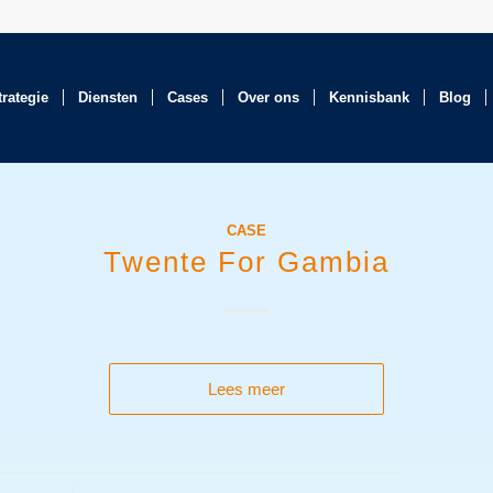
trategie
Diensten
Cases
Over ons
Kennisbank
Blog
CASE
Twente For Gambia
Lees meer