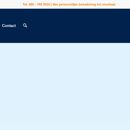
Tel. 085 - 760 3010 | Van persoonlijke benadering tot resultaat
Contact