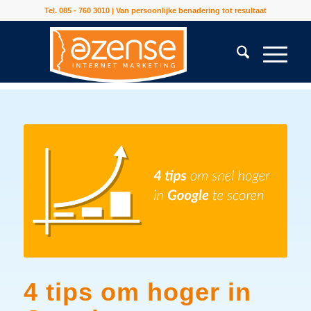
Tel. 085 - 760 3010 | Van persoonlijke benadering tot resultaat
4 tips om hoger in