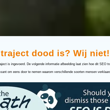
traject dood is? Wij niet!
aject is ingevoerd. De volgende informatie afbeelding laat zien hoe dit SEO tr
ssant om eens door te nemen waarom verschillende soorten mensen verklaard h