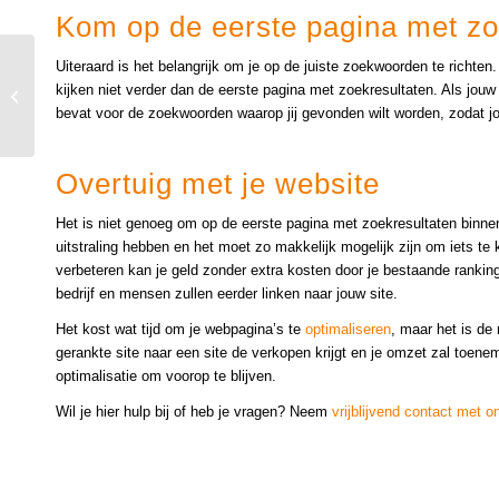
Kom op de eerste pagina met zo
Uiteraard is het belangrijk om je op de juiste zoekwoorden te richt
Waarom is links een
kijken niet verder dan de eerste pagina met zoekresultaten. Als jouw
belangrijke factor voor
bevat voor de zoekwoorden waarop jij gevonden wilt worden, zodat jou
je vindbaarheid?
Overtuig met je website
Het is niet genoeg om op de eerste pagina met zoekresultaten binnen
uitstraling hebben en het moet zo makkelijk mogelijk zijn om iets te
verbeteren kan je geld zonder extra kosten door je bestaande rankin
bedrijf en mensen zullen eerder linken naar jouw site.
Het kost wat tijd om je webpagina’s te
optimaliseren
, maar het is de
gerankte site naar een site de verkopen krijgt en je omzet zal toene
optimalisatie om voorop te blijven.
Wil je hier hulp bij of heb je vragen? Neem
vrijblijvend contact met o