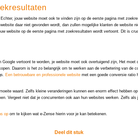
ekresultaten
en. Echter, jouw website moet ook te vinden zijn op de eerste pagina met zoe
 website daar niet gevonden wordt, dan zullen mogelijke klanten de website n
w website op de eerste pagina met zoekresultaten wordt vertoont. Dit is cruci
 Google vertoont te worden, je website moet ook overtuigend zijn, Het moet d
 kopen. Daarom is het zo belangrijk om te werken aan de verbetering van de con
gs.
Een betrouwbare en professionele website
met een goede conversie ratio he
 moeite waard. Zelfs kleine veranderingen kunnen een enorm effect hebben op
men. Vergeet niet dat je concurrenten ook aan hun websites werken. Zelfs als 
ns op
om te kijken wat e-Zense hierin voor je kan betekenen.
Deel dit stuk