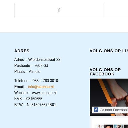
ADRES
VOLG ONS OP LI
Adres – Wierdensestraat 22
Postcode – 7607 GJ
VOLG ONS OP
Plaats – Almelo
FACEBOOK
Telefoon – 085 – 760 3010
Email –
info@ezense.nl
Website – www.ezense.nl
KVK – 08169655
BTW – NL818975672B01
Ga naar Faceboo