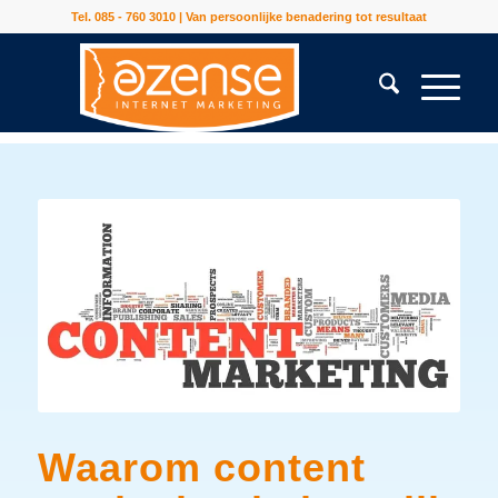
Tel. 085 - 760 3010 | Van persoonlijke benadering tot resultaat
Waarom content