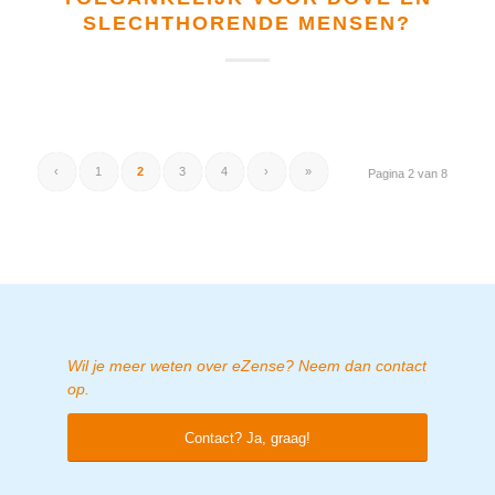
SLECHTHORENDE MENSEN?
‹
1
2
3
4
›
»
Pagina 2 van 8
Wil je meer weten over eZense? Neem dan contact
op.
Contact? Ja, graag!