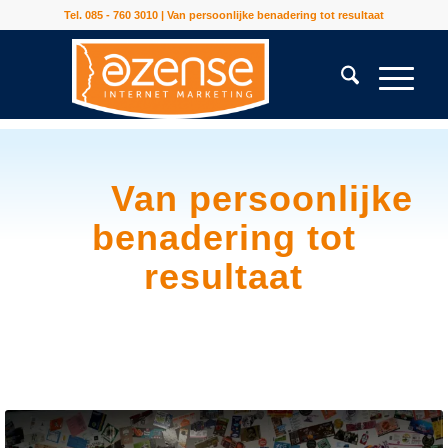
Tel. 085 - 760 3010 | Van persoonlijke benadering tot resultaat
Van persoonlijke
benadering tot
resultaat