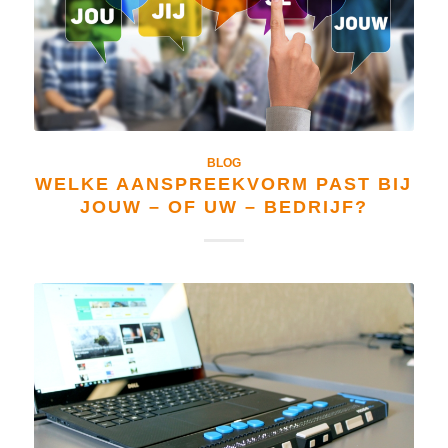
BLOG
WELKE AANSPREEKVORM PAST BIJ
JOUW – OF UW – BEDRIJF?