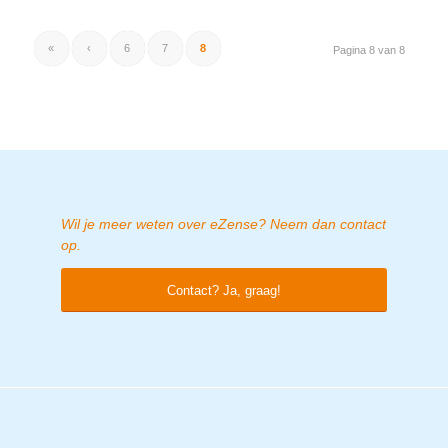
«
‹
6
7
8
Pagina 8 van 8
Wil je meer weten over eZense? Neem dan contact
op.
Contact? Ja, graag!