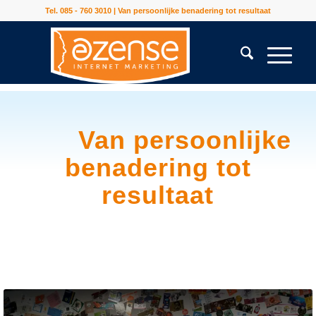
Tel. 085 - 760 3010 | Van persoonlijke benadering tot resultaat
Van persoonlijke
benadering tot
resultaat